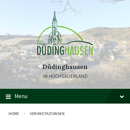
Skip
Skip
Skip
to
to
to
content
main
footer
navigation
Düdinghausen
IM HOCHSAUERLAND
Menu
HOME
VERANSTALTUNGEN