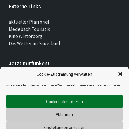
Externe Links
aktueller Pfarrbrief
Medebach Touristik
Kino Winterberg
Das Wetter im Sauerland
Jetzt mitfunken!
Cookie-Zustimmung verwalten
Bleiben Sie auch unterwegs immer auf dem
Wir verwenden Cookies, um unsere Website und unseren Service zu optimieren.
Laufenden mit Stadt.Land.Funk!
Cookies akzeptieren
Jetzt laden für iOS & Android
Ablehnen
© 2026 Düdinghausen
Einstellungen anzeigen