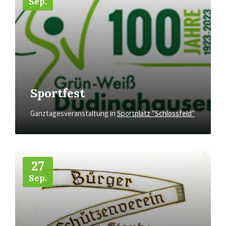
Sep.
Sportfest
Ganztagesveranstaltung
in
Sportplatz "Schlossfeld"
Mehr
27
Sep.