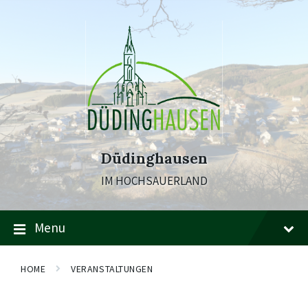
Skip
Skip
Skip
to
to
to
content
main
footer
navigation
Düdinghausen
IM HOCHSAUERLAND
Menu
HOME
VERANSTALTUNGEN