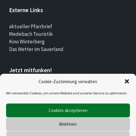
Externe Links
aktueller Pfarrbrief
Medebach Touristik
Kino Winterberg
Das Wetter im Sauerland
Jetzt mitfunken!
Cookie-Zustimmung verwalten
Bleiben Sie auch unterwegs immer auf dem
Wir verwenden Cookies, um unsere Website und unseren Service zu optimieren.
Laufenden mit Stadt.Land.Funk!
Cookies akzeptieren
Jetzt laden für iOS & Android
Ablehnen
© 2026 Düdinghausen