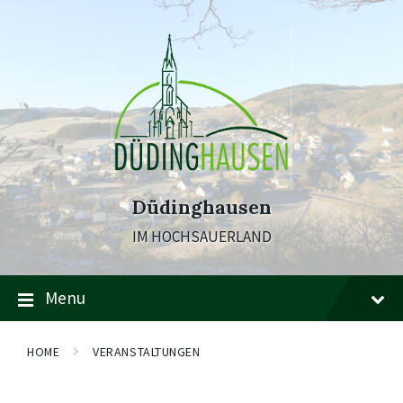
Skip
Skip
Skip
to
to
to
content
main
footer
navigation
Düdinghausen
IM HOCHSAUERLAND
Menu
HOME
VERANSTALTUNGEN