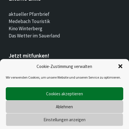
aktueller Pfarrbrief
Medebach Touristik
Kino Winterberg
Das Wetter im Sauerland
Jetzt mitfunken!
Cookie-Zustimmung verwalten
Bleiben Sie auch unterwegs immer auf dem
Wir verwenden Cookies, um unsere Website und unseren Service zu optimieren.
Laufenden mit Stadt.Land.Funk!
Cookies akzeptieren
Jetzt laden für iOS & Android
Ablehnen
© 2026 Düdinghausen
Einstellungen anzeigen