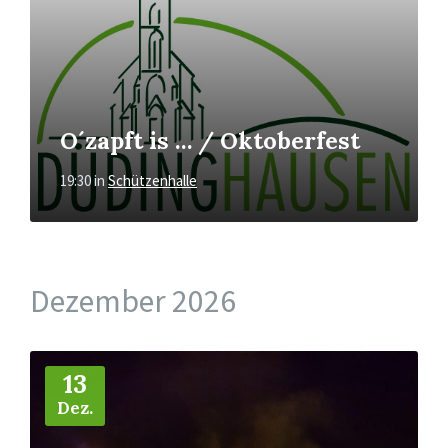
O´zapft is … / Oktoberfest
19:30
in
Schützenhalle
Dezember 2026
Mehr
13
Dez.