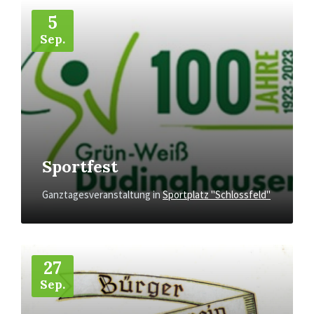
Mehr
5
Sep.
Sportfest
Ganztagesveranstaltung
in
Sportplatz "Schlossfeld"
Mehr
27
Sep.