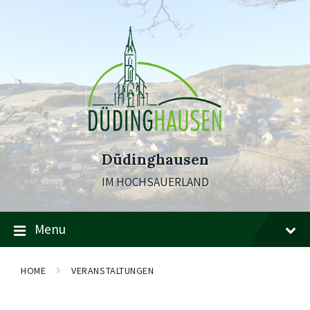
Skip
Skip
Skip
to
to
to
content
main
footer
navigation
Düdinghausen
IM HOCHSAUERLAND
Menu
HOME
VERANSTALTUNGEN