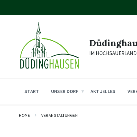
Skip
Skip
Skip
to
to
to
content
main
footer
navigation
Düdingha
IM HOCHSAUERLAND
START
UNSER DORF
AKTUELLES
VER
HOME
VERANSTALTUNGEN