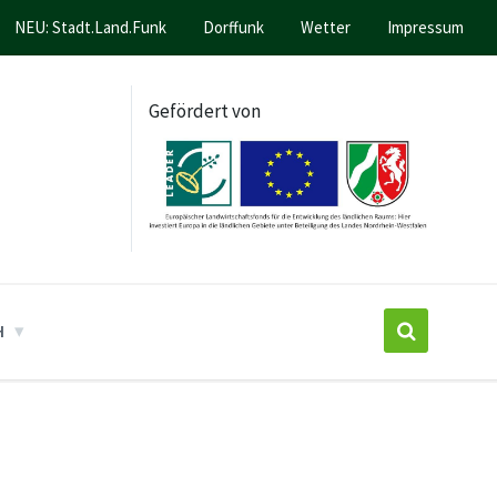
NEU: Stadt.Land.Funk
Dorffunk
Wetter
Impressum
Gefördert von
H