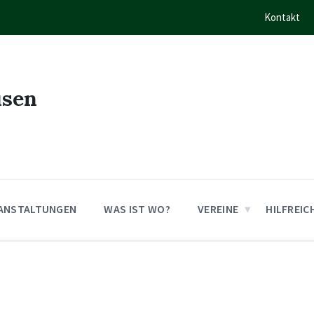
Kontakt
usen
ANSTALTUNGEN
WAS IST WO?
VEREINE
HILFREIC