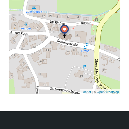
Leaflet
| ©
OpenStreetMap