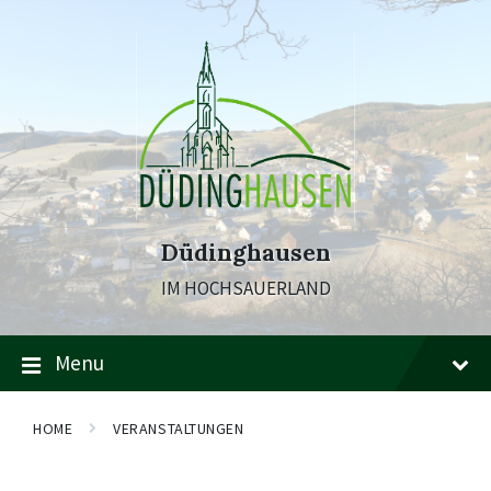
Skip
Skip
Skip
to
to
to
content
main
footer
navigation
Düdinghausen
IM HOCHSAUERLAND
Menu
HOME
VERANSTALTUNGEN