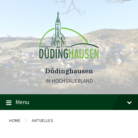
Skip
Skip
Skip
to
to
to
content
main
footer
navigation
Düdinghausen
IM HOCHSAUERLAND
Menu
HOME
AKTUELLES