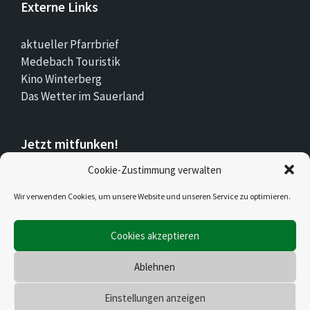
Externe Links
aktueller Pfarrbrief
Medebach Touristik
Kino Winterberg
Das Wetter im Sauerland
Jetzt mitfunken!
Cookie-Zustimmung verwalten
Bleiben Sie auch unterwegs immer auf dem
Wir verwenden Cookies, um unsere Website und unseren Service zu optimieren.
Laufenden mit Stadt.Land.Funk!
Cookies akzeptieren
Jetzt laden für iOS & Android
Ablehnen
© 2026 Düdinghausen
Einstellungen anzeigen