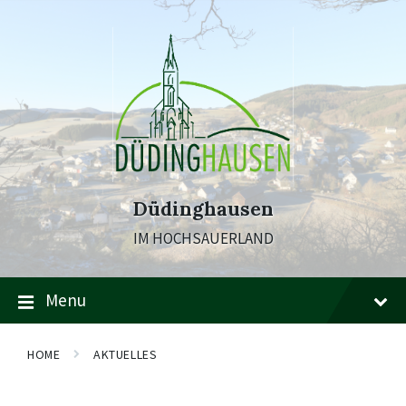
Skip
Skip
Skip
to
to
to
content
main
footer
navigation
Düdinghausen
IM HOCHSAUERLAND
Menu
HOME
AKTUELLES