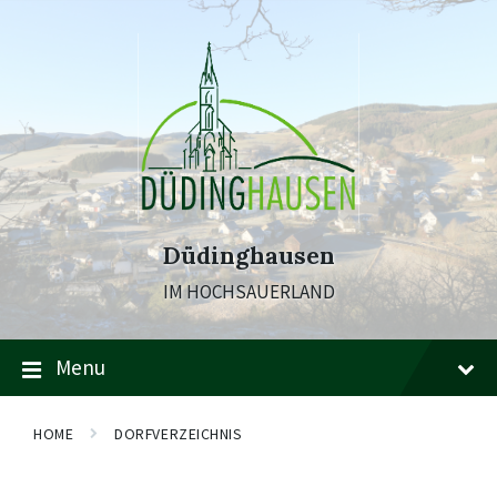
Skip
Skip
Skip
to
to
to
content
main
footer
navigation
Düdinghausen
IM HOCHSAUERLAND
Menu
HOME
DORFVERZEICHNIS