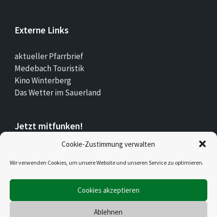
Externe Links
aktueller Pfarrbrief
Medebach Touristik
Kino Winterberg
Das Wetter im Sauerland
Jetzt mitfunken!
Cookie-Zustimmung verwalten
Bleiben Sie auch unterwegs immer auf dem
Laufenden mit Stadt.Land.Funk!
Wir verwenden Cookies, um unsere Website und unseren Service zu optimieren.
Cookies akzeptieren
Jetzt laden für iOS & Android
Ablehnen