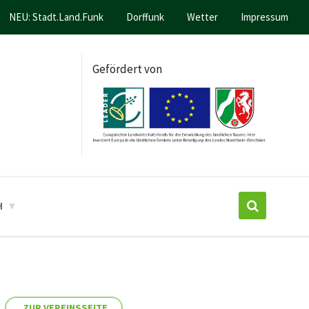
NEU: Stadt.Land.Funk
Dorffunk
Wetter
Impressum
Gefördert von
H
ZUR VEREINSSEITE