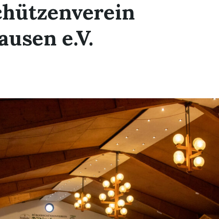
chützenverein
usen e.V.