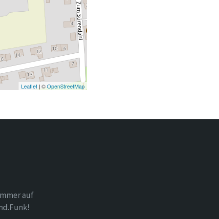
Leaflet
| ©
OpenStreetMap
immer auf
nd.Funk!