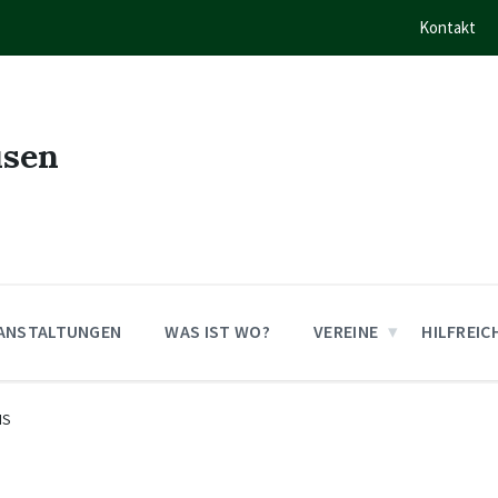
Kontakt
usen
ANSTALTUNGEN
WAS IST WO?
VEREINE
HILFREIC
IS