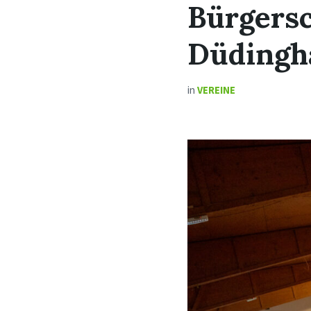
Bürgers
Düdingha
in
VEREINE