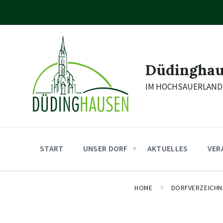
Skip
Skip
Skip
to
to
to
content
main
footer
navigation
Düdingha
IM HOCHSAUERLAND
START
UNSER DORF
AKTUELLES
VER
HOME
DORFVERZEICHN