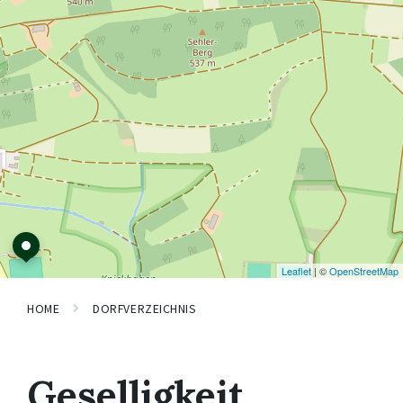
Leaflet
| ©
OpenStreetMap
HOME
DORFVERZEICHNIS
Geselligkeit