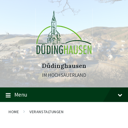
Skip
Skip
Skip
to
to
to
content
main
footer
navigation
Düdinghausen
IM HOCHSAUERLAND
Menu
HOME
VERANSTALTUNGEN