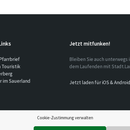
Links
Jetzt mitfunken!
Pfarrbrief
Bleiben Sie auch unterwegs 
Touristik
dem Laufenden mit Stadt.La
erberg
r im Sauerland
Jetzt laden für iOS & Androi
Cookie-Zustimmung verwalten