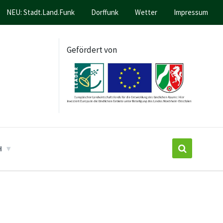
NEU: Stadt.Land.Funk
Dorffunk
Wetter
Impressum
Gefördert von
H