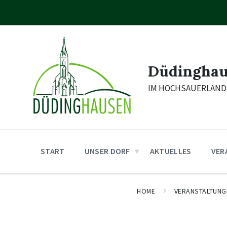
Skip
Skip
Skip
to
to
to
content
main
footer
navigation
Düdingha
IM HOCHSAUERLAND
START
UNSER DORF
AKTUELLES
VER
HOME
VERANSTALTUNG