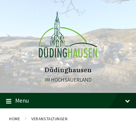
Skip
Skip
Skip
to
to
to
content
main
footer
navigation
Düdinghausen
IM HOCHSAUERLAND
Menu
HOME
VERANSTALTUNGEN