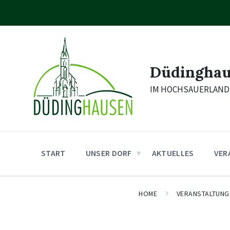
Skip
Skip
Skip
to
to
to
content
main
footer
navigation
Düdingha
IM HOCHSAUERLAND
START
UNSER DORF
AKTUELLES
VER
HOME
VERANSTALTUNG