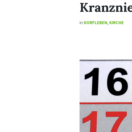
Kranzni
in
DORFLEBEN
,
KIRCHE