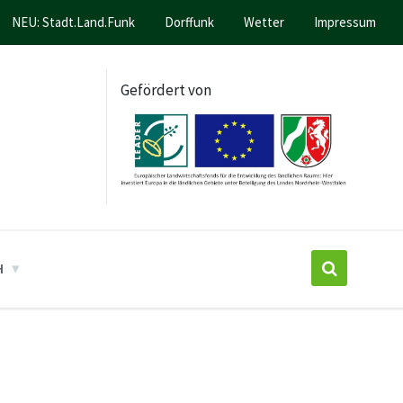
NEU: Stadt.Land.Funk
Dorffunk
Wetter
Impressum
Gefördert von
H