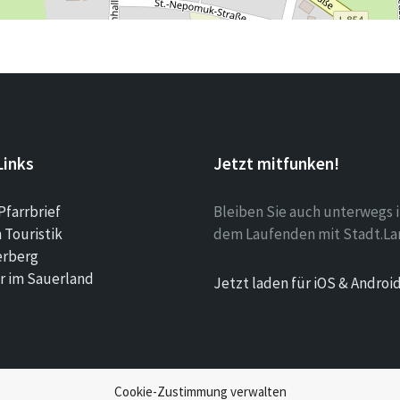
Links
Jetzt mitfunken!
Pfarrbrief
Bleiben Sie auch unterwegs 
Touristik
dem Laufenden mit Stadt.La
erberg
r im Sauerland
Jetzt laden für iOS & Androi
Cookie-Zustimmung verwalten