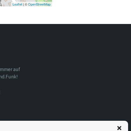
Leaflet
| ©
OpenStreetMap
immer auf
nd.Funk!
d