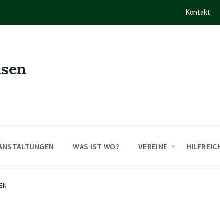
Kontakt
usen
ANSTALTUNGEN
WAS IST WO?
VEREINE
HILFREIC
EN