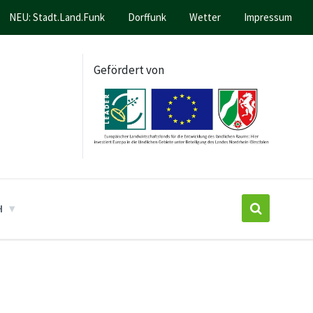
NEU: Stadt.Land.Funk
Dorffunk
Wetter
Impressum
Gefördert von
H