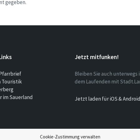
nt gegeben.
Links
Jetzt mitfunken!
Pfarrbrief
Bleiben Sie auch unterwegs 
Touristik
dem Laufenden mit Stadt.La
erberg
r im Sauerland
Jetzt laden für iOS & Androi
Cookie-Zustimmung verwalten