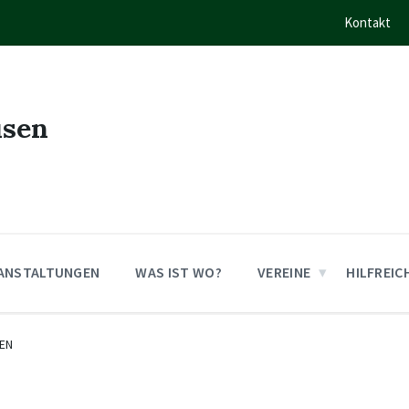
Kontakt
usen
ANSTALTUNGEN
WAS IST WO?
VEREINE
HILFREIC
EN