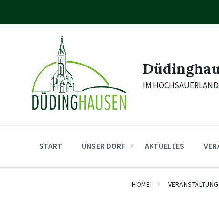
Skip
Skip
Skip
to
to
to
content
main
footer
navigation
Düdingha
IM HOCHSAUERLAND
START
UNSER DORF
AKTUELLES
VER
HOME
VERANSTALTUNG