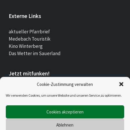
Externe Links
aktueller Pfarrbrief
Medebach Touristik
Kino Winterberg
Das Wetter im Sauerland
Jetzt mitfunken!
Cookie-Zustimmung verwalten
Bleiben Sie auch unterwegs immer auf dem
Laufenden mit Stadt.Land.Funk!
Wir verwenden Cookies, um unsere Website und unseren Service zu optimieren.
Cookies akzeptieren
Jetzt laden für iOS & Android
Ablehnen