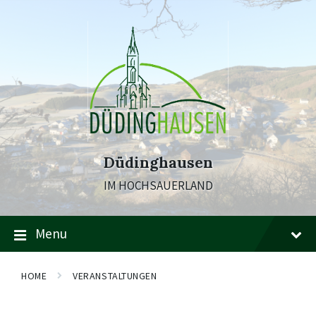
Skip
Skip
Skip
to
to
to
content
main
footer
navigation
Düdinghausen
IM HOCHSAUERLAND
Menu
HOME
VERANSTALTUNGEN