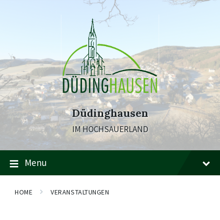
Skip
Skip
Skip
to
to
to
content
main
footer
navigation
Düdinghausen
IM HOCHSAUERLAND
Menu
HOME
VERANSTALTUNGEN