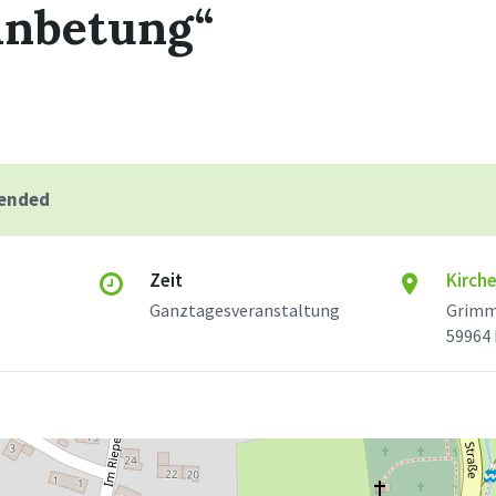
Anbetung“
 ended
Zeit
Kirch
Ganztagesveranstaltung
Grimm
59964