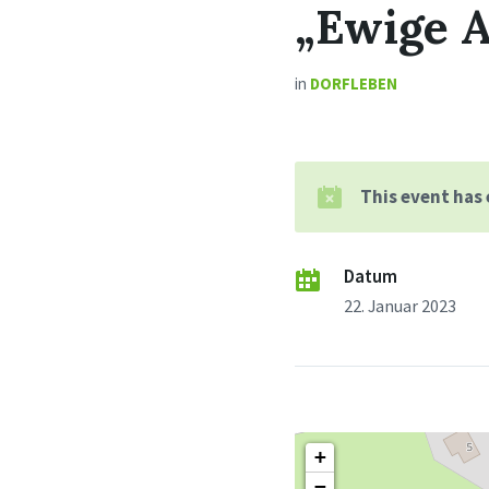
„Ewige 
in
DORFLEBEN
This event has
Datum
22. Januar 2023
+
−