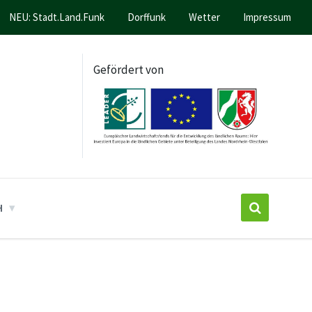
NEU: Stadt.Land.Funk
Dorffunk
Wetter
Impressum
Gefördert von
H