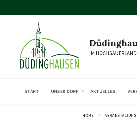
Skip
Skip
Skip
to
to
to
content
main
footer
navigation
Düdingha
IM HOCHSAUERLAND
START
UNSER DORF
AKTUELLES
VER
HOME
VERANSTALTUNG