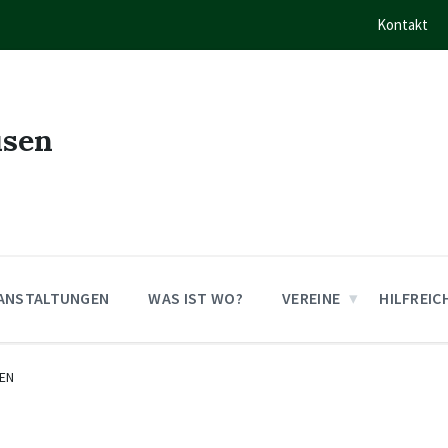
Kontakt
usen
ANSTALTUNGEN
WAS IST WO?
VEREINE
HILFREIC
EN