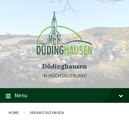
Skip
Skip
Skip
to
to
to
content
main
footer
navigation
Düdinghausen
IM HOCHSAUERLAND
Menu
HOME
VERANSTALTUNGEN