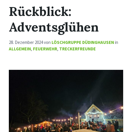
Rückblick:
Adventsglühen
28. Dezember 2024
von
LÖSCHGRUPPE DÜDINGHAUSEN
in
ALLGEMEIN
,
FEUERWEHR
,
TRECKERFREUNDE