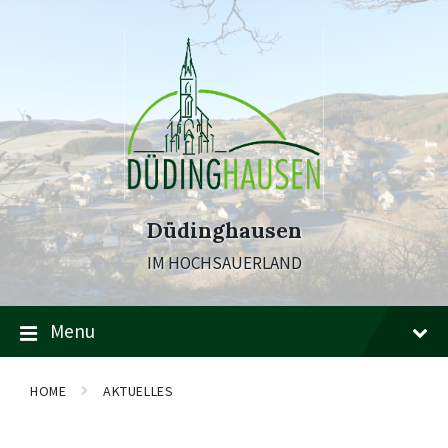
Skip
Skip
Skip
to
to
to
content
main
footer
navigation
Düdinghausen
IM HOCHSAUERLAND
Menu
HOME
AKTUELLES