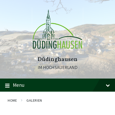
Skip
Skip
Skip
to
to
to
content
main
footer
navigation
Düdinghausen
IM HOCHSAUERLAND
Menu
HOME
GALERIEN