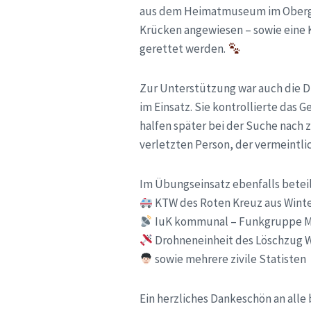
aus dem Heimatmuseum im Oberges
Krücken angewiesen – sowie eine
gerettet werden.
Zur Unterstützung war auch die D
im Einsatz. Sie kontrollierte das
halfen später bei der Suche nach z
verletzten Person, der vermeintl
Im Übungseinsatz ebenfalls beteil
KTW des Roten Kreuz aus Wint
IuK kommunal – Funkgruppe 
Drohneneinheit des Löschzug 
sowie mehrere zivile Statisten
Ein herzliches Dankeschön an alle 