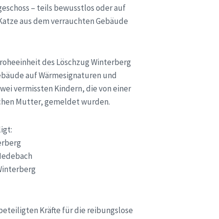
choss – teils bewusstlos oder auf
 Katze aus dem verrauchten Gebäude
roheeinheit des Löschzug Winterberg
 Gebäude auf Wärmesignaturen und
wei vermissten Kindern, die von einer
ichen Mutter, gemeldet wurden.
igt:
erberg
Medebach
Winterberg
beteiligten Kräfte für die reibungslose