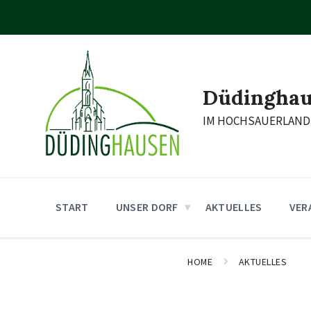
Skip
Skip
Skip
to
to
to
content
main
footer
navigation
Düdingha
IM HOCHSAUERLAND
START
UNSER DORF
AKTUELLES
VER
HOME
AKTUELLES