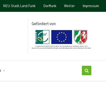
NEU: Stadt.Land.Funk
Dorffunk
Wetter
Impressum
Gefördert von
H