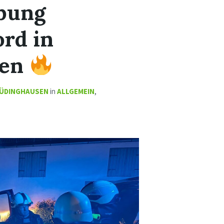
bung
rd in
sen
ÜDINGHAUSEN
in
ALLGEMEIN
,