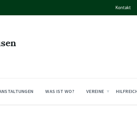
Kontakt
usen
ANSTALTUNGEN
WAS IST WO?
VEREINE
HILFREIC